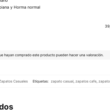
iano
biana y Horma normal
39,
 que hayan comprado este producto pueden hacer una valoración.
Zapatos Casuales
Etiquetas:
zapato casual
,
zapatos cafe
,
zapato
ados