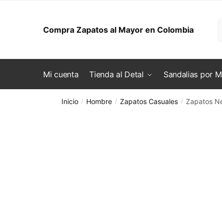
Skip to navigation
Skip to content
B
Compra Zapatos al Mayor en Colombia
Mi cuenta
Tienda al Detal
Sandalias por 
Inicio
Hombre
Zapatos Casuales
Zapatos N
/
/
/